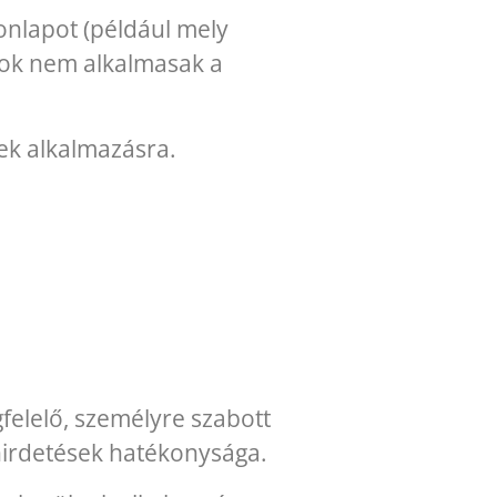
Honlapot (például mely
atok nem alkalmasak a
nek alkalmazásra.
felelő, személyre szabott
hirdetések hatékonysága.