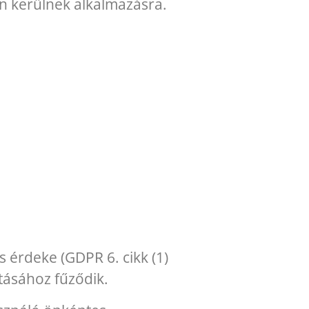
án kerülnek alkalmazásra.
 érdeke (GDPR 6. cikk (1)
tásához fűződik.