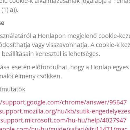
 célú cookie-k alkalmazásának jogalapja a Felh
1) a)).
se
asználatáról a Honlapon megjelenő cookie-keze
osíthatja vagy visszavonhatja. A cookie-k kez
eállításain keresztül is lehetséges.
tiltása esetén előfordulhat, hogy a Honlap egy
ználói élmény csökken.
útmutatók
://support.google.com/chrome/answer/95647
/support.mozilla.org/hu/kb/sutik-engedelyezese
//support.microsoft.com/hu-hu/help/4027947
.apple.com/hu-hu/guide/safari/sfri11471/mac