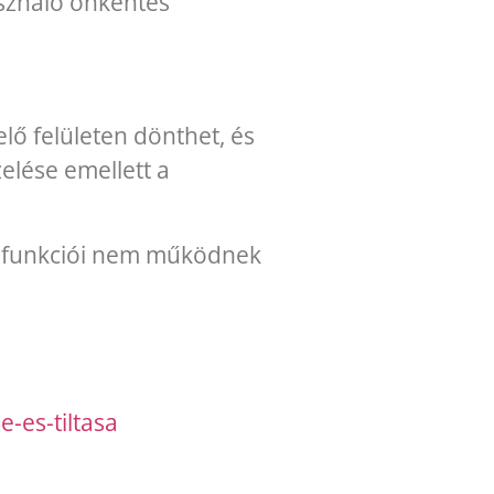
asználó önkéntes
lő felületen dönthet, és
elése emellett a
es funkciói nem működnek
-es-tiltasa