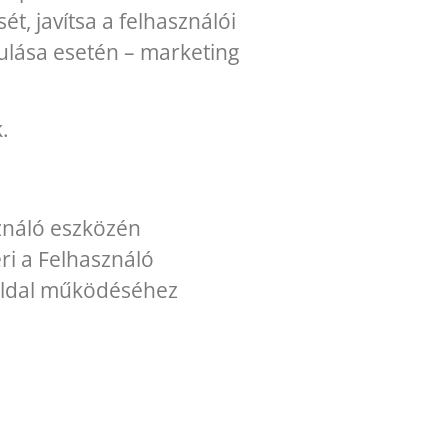
t, javítsa a felhasználói
rulása esetén – marketing
.
sználó eszközén
eri a Felhasználó
boldal működéséhez