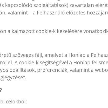
és kapcsolódó szolgáltatások) zavartalan elérésé
tsön, valamint – a Felhasználó előzetes hozzájá
pon alkalmazott cookie-k kezelésére vonatkozik
méretű szöveges fájl, amelyet a Honlap a Felha
árol el. A cookie-k segítségével a Honlap felism
nyos beállítások, preferenciák, valamint a we
gjegyzését.
?
bi célokból: