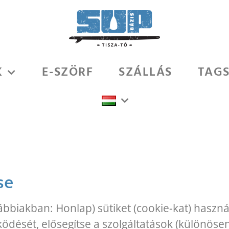
K
E-SZÖRF
SZÁLLÁS
TAG
se
ábbiakban: Honlap) sütiket (cookie-kat) haszn
ödését, elősegítse a szolgáltatások (különöse