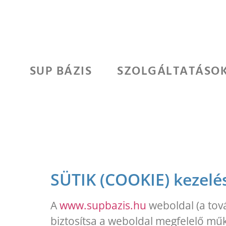
SUP BÁZIS
SZOLGÁLTATÁSO
SÜTIK (COOKIE) kezelé
A
www.supbazis.hu
weboldal (a tov
biztosítsa a weboldal megfelelő műk