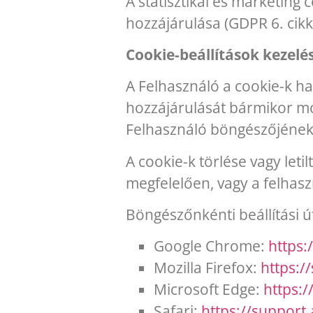
A statisztikai és marketing
hozzájárulása (GDPR 6. cikk (
Cookie-beállítások kezelé
A Felhasználó a cookie-k h
hozzájárulását bármikor mód
Felhasználó böngészőjének b
A cookie-k törlése vagy le
megfelelően, vagy a felhas
Böngészőnkénti beállítási 
Google Chrome:
https
Mozilla Firefox:
https:/
Microsoft Edge:
https:
Safari:
https://support