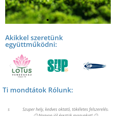
#plasticfreezone
Akikkel szeretünk
együttműködni:
Kérjük, ne hozz magaddal, vagy ne használj
egyszerhasználatos műanyagokat/palackokat a
Bázison!
Nálunk szelektíven gondoskodhatsz róla! Cserébe
kölcsönzünk neked az utadra egy alu vizeskulacsot!
Köszönjük!
Ti mondtátok Rólunk:
es
Szuper hely, kedves oktató, tökéletes felszerelés!
🙂 Nagyon jól éreztük magunkat! 🙂