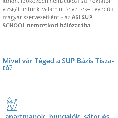
itthon.
Időközben nemzetközi SUP oktatói
vizsgát tettünk, valamint felvettek– egyedüli
magyar szervezetként – az
ASI SUP
SCHOOL nemzetközi hálózatába
.
Mivel vár Téged a SUP Bázis Tisza-
tó?
apartmanok, bungalók, sátor és