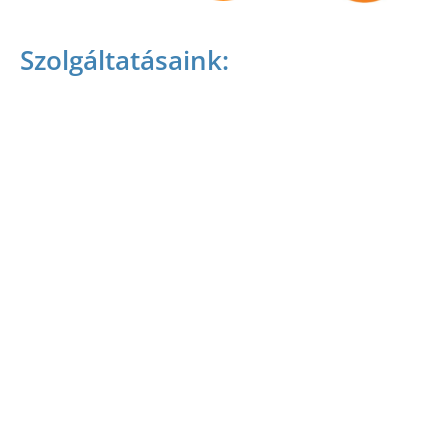
Szolgáltatásaink:
SUP oktatás
SUPKIDS
SUP túra