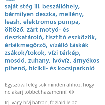
saját stég ill. beszállóhely,
bármilyen deszka, mellény,
leash, elektromos pumpa,
öltöző, zárt motyó- és
deszkatároló, tisztító eszközök,
értékmegőrző, vízálló táskák
zsákok/tokok, vízi térkép,
mosdó, zuhany, ivóvíz, árnyékos
pihenő, bicikli- és kocsiparkoló
Egyszóval elég sok minden ahhoz, hogy
ne akarj többet hazamenni! 😉
Írj, vagy hívj bátran, foglald le az