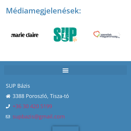
Médiamegjelenések:
SUP Bázis
3388 Poroszló, Tisza-tó
+36 30 420 5199
supbazis@gmail.com