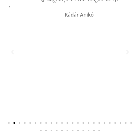
y
Kádár Anikó
.