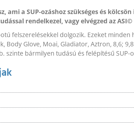
lsz, ami a SUP-ozáshoz szükséges és kölcsö
udással rendelkezel, vagy elvégzed az ASI©
potú felszerelésekkel dolgozik. Ezeket minden 
k, Body Glove, Moai, Gladiator, Aztron, 8,6; 9,8;
b. szinte bármilyen tudású és felépítésű SUP-os
jak