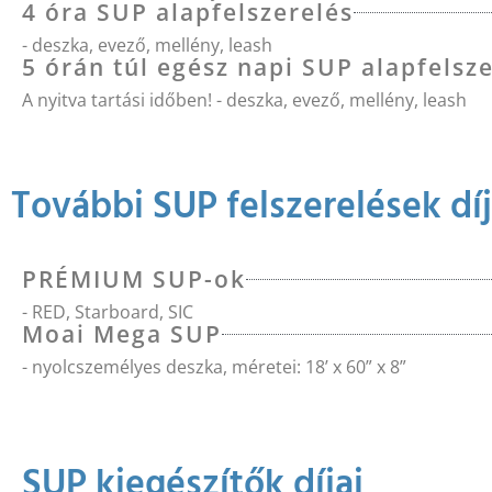
4 óra SUP alapfelszerelés
- deszka, evező, mellény, leash
5 órán túl egész napi SUP alapfelsz
A nyitva tartási időben! - deszka, evező, mellény, leash
További SUP felszerelések díj
PRÉMIUM SUP-ok
- RED, Starboard, SIC
Moai Mega SUP
- nyolcszemélyes deszka, méretei: 18’ x 60” x 8”
SUP kiegészítők díjai