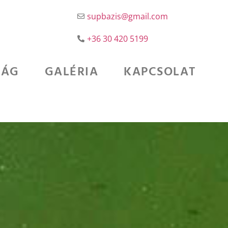
supbazis@gmail.com
+36 30 420 5199
SÁG
GALÉRIA
KAPCSOLAT