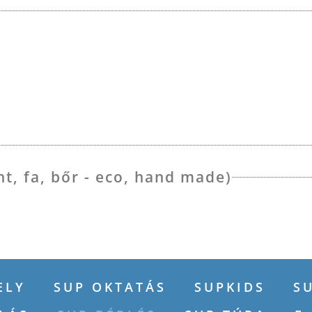
t, fa, bőr - eco, hand made)
ELY
SUP OKTATÁS
SUPKIDS
S