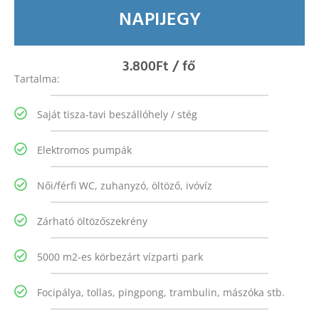
NAPIJEGY
3.800
Ft / fő
Tartalma:
Saját tisza-tavi beszállóhely / stég
Elektromos pumpák
Női/férfi WC, zuhanyzó, öltöző, ivóvíz
Zárható öltözőszekrény
5000 m2-es körbezárt vízparti park
Focipálya, tollas, pingpong, trambulin, mászóka stb.