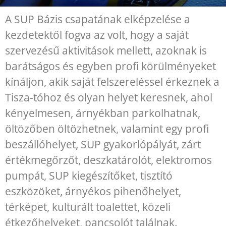
A SUP Bázis csapatának elképzelése a
kezdetektől fogva az volt, hogy a saját
szervezésű aktivitások mellett, azoknak is
barátságos és egyben profi körülményeket
kínáljon, akik saját felszereléssel érkeznek a
Tisza-tóhoz és olyan helyet keresnek, ahol
kényelmesen, árnyékban parkolhatnak,
öltözőben öltözhetnek, valamint egy profi
beszállóhelyet, SUP gyakorlópályát, zárt
értékmegőrzőt, deszkatárolót, elektromos
pumpát, SUP kiegészítőket, tisztító
eszközöket, árnyékos pihenőhelyet,
térképet, kulturált toalettet, közeli
étkezőhelyeket, pancsolót találnak.