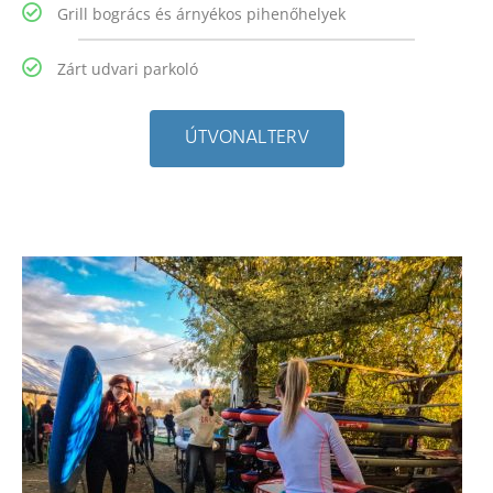
Grill bogrács és árnyékos pihenőhelyek
Zárt udvari parkoló
ÚTVONALTERV