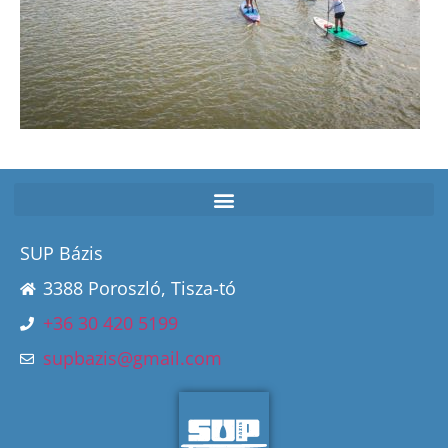
SUP Bázis
3388 Poroszló, Tisza-tó
+36 30 420 5199
supbazis@gmail.com