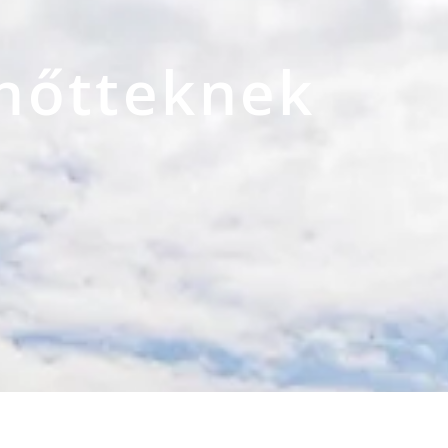
lnőtteknek