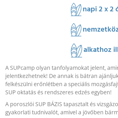
napi 2 x 2 
nemzetközi
alkathoz il
A SUPcamp olyan tanfolyamokat jelent, ami
jelentkezhetnek! De annak is bátran ajánljuk,
felkészülni erőnlétben a speciális mozgásfaj
SUP oktatás és rendszeres edzés egyben!
A poroszlói SUP BÁZIS tapasztalt és vizsgázo
gyakorlati tudnivalót, amivel a jövőben bárm