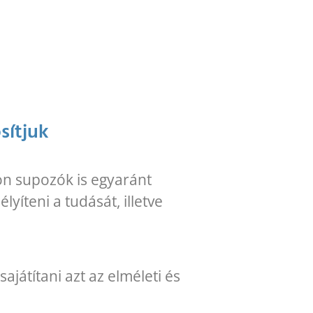
osítjuk
on supozók is egyaránt
yíteni a tudását, illetve
játítani azt az elméleti és