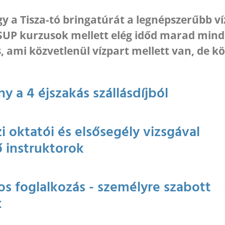
gy a Tisza-tó bringatúrát a legnépszerűbb v
SUP kurzusok mellett elég időd marad mind
, ami közvetlenül vízpart mellett van, de 
 a 4 éjszakás szállásdíjból
 oktatói és elsősegély vizsgával
 instruktorok
os foglalkozás - személyre szabott
k