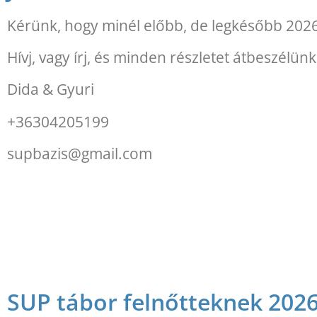
Kérünk, hogy minél előbb, de legkésőbb 2026. á
Hívj, vagy írj, és minden részletet átbeszélünk
Dida & Gyuri
+36304205199
supbazis@gmail.com
SUP tábor felnőtteknek 2026