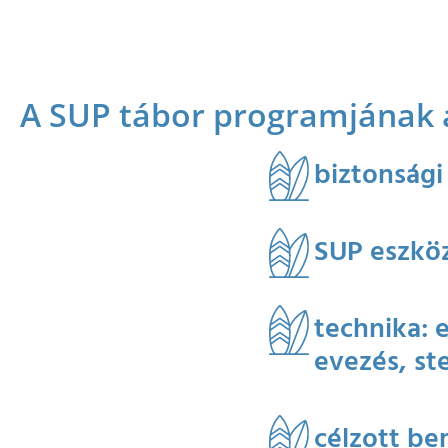
A SUP tábor programjának 
biztonsági
SUP eszköz
technika: e
evezés, ste
célzott be