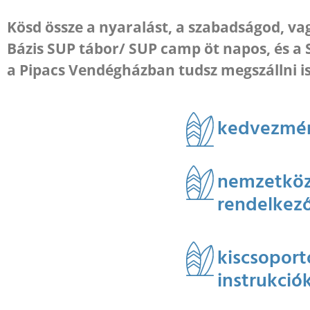
Kösd össze a nyaralást, a szabadságod, va
Bázis SUP tábor/ SUP camp öt napos, és a 
a Pipacs Vendégházban tudsz megszállni is
kedvezmény
nemzetközi
rendelkező
kiscsoport
instrukció