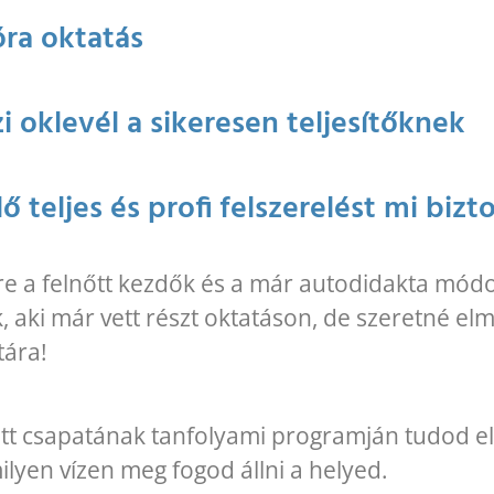
óra oktatás
 oklevél a sikeresen teljesítőknek
lő teljes és profi felszerelést mi bizt
re a felnőtt kezdők és a már autodidakta mód
 aki már vett részt oktatáson, de szeretné elmél
tára!
tt csapatának tanfolyami programján tudod elsa
ilyen vízen meg fogod állni a helyed.