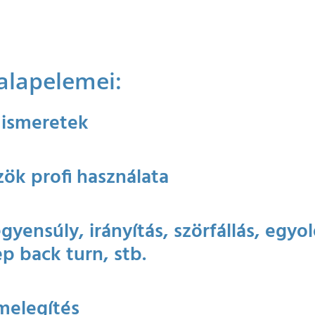
alapelemei:
 ismeretek
ök profi használata
gyensúly, irányítás, szörfállás, egyol
p back turn, stb.
melegítés