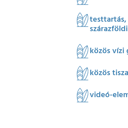
testtartás
szárazföldi
közös vízi
közös tisza
videó-elem