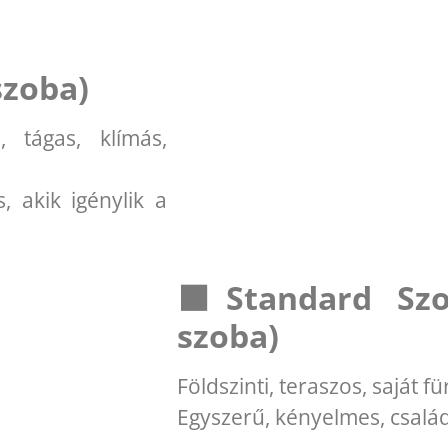
szoba)
, tágas, klímás,
, akik igénylik a
🟧Standard Szo
szoba)
Földszinti, teraszos, saját f
Egyszerű, kényelmes, csalá