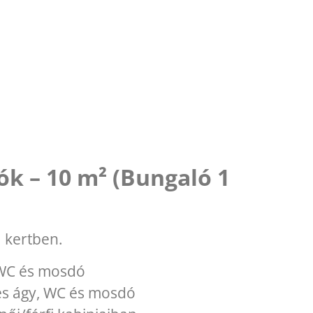
k – 10 m² (Bungaló 1
 kertben.
 WC és mosdó
es ágy, WC és mosdó