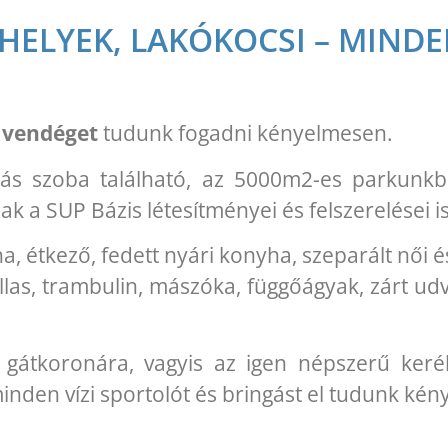
HELYEK, LAKÓKOCSI – MINDE
 vendéget
tudunk fogadni kényelmesen.
bás szoba található, az 5000m2-es parkunkb
k a SUP Bázis létesítményei és felszerelései is
, étkező, fedett nyári konyha, szeparált női é
tollas, trambulin, mászóka, függőágyak, zárt u
gátkoronára, vagyis az igen népszerű kerékp
minden vízi sportolót és bringást el tudunk kén