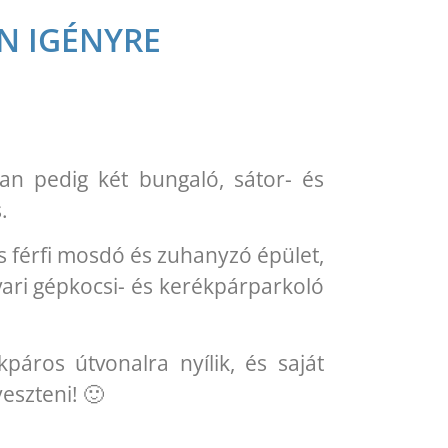
N IGÉNYRE
an pedig két bungaló, sátor- és
.
s férfi mosdó és zuhanyzó épület,
dvari gépkocsi- és kerékpárparkoló
áros útvonalra nyílik, és saját
yeszteni! 🙂