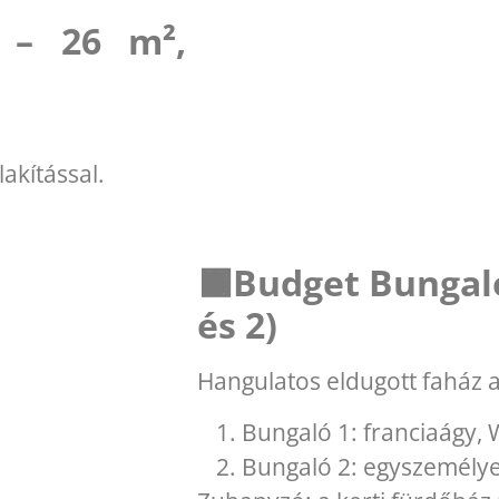
 – 26 m²,
akítással.
🟫Budget Bungaló
és 2)
Hangulatos eldugott faház a
Bungaló 1: franciaágy,
Bungaló 2: egyszemély