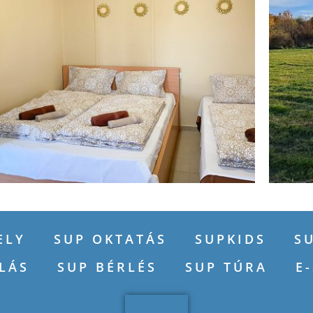
ELY
SUP OKTATÁS
SUPKIDS
S
LÁS
SUP BÉRLÉS
SUP TÚRA
E