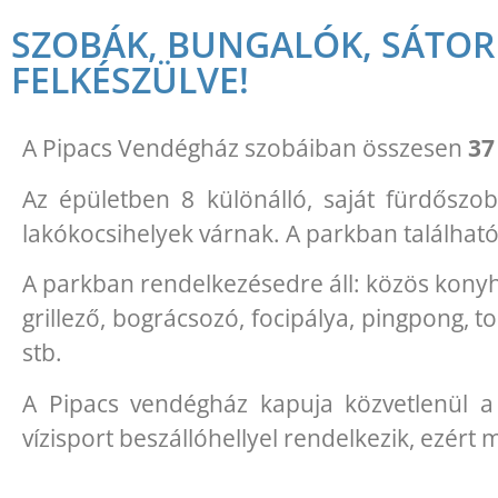
SZOBÁK, BUNGALÓK, SÁTOR
FELKÉSZÜLVE!
A Pipacs Vendégház szobáiban összesen
37
Az épületben 8 különálló, saját fürdőszo
lakókocsihelyek várnak. A parkban találhatóa
A parkban rendelkezésedre áll: közös konyha
grillező, bográcsozó, focipálya, pingpong, 
stb.
A Pipacs vendégház kapuja közvetlenül a 
vízisport beszállóhellyel rendelkezik, ezért 