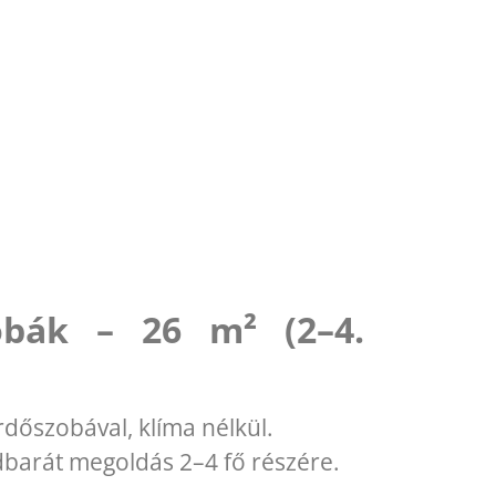
bák – 26 m² (2–4.
ürdőszobával, klíma nélkül.
dbarát megoldás 2–4 fő részére.