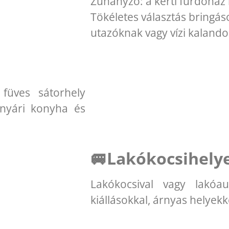
Zuhanyzó: a kerti fürdőház 
Tökéletes választás bringá
utazóknak vagy vízi kaland
füves sátorhely
 nyári konyha és
🚐Lakókocsihely
Lakókocsival vagy lakóa
kiállásokkal, árnyas helyekk