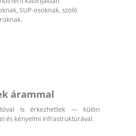
női/férfi kabinjaiban
soknak, SUP-osoknak, szóló
oroknak.
ek árammal
utóval is érkezhettek — külön
el és kényelmi infrastruktúrával.