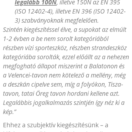
legalább 100N
, illetve 150N az EN 395
(ISO 12402-4), illetve EN 396 (ISO 12402-
3) szabványoknak megfelelően.
Szintén kiegészítéssel élve, a supokat az elmúlt
1-2 évben a be nem sorolt kategóriából
részben vízi sporteszköz, részben strandeszköz
kategóriába sorolták, ezzel előállt az a nehezen
megfogható állapot miszerint a Balatonon és
a Velencei-tavon nem kötelező a mellény, még
a deszkán cipelve sem, míg a folyókon, Tisza-
tavon, tatai Öreg tavon hordani kellene azt.
Legalábbis jogalkalmazás szintjén így néz ki a
kép.”
Ehhez a szubjektív kiegészítésünk – a