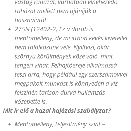
vastag ruházat, várhatóan elnehezedő
ruházat mellett nem ajánlják a
használatát.
275N (12402-2) Ez a darab is
mentőmellény, de mi itthon kevés kivétellel
nem találkozunk vele. Nyíltvizi, akár
szörnyű körülmények közé való, mint
tengeri vihar. Felhajtóereje alkalmassá
teszi arra, hogy például egy szerszámövvel
megpakolt munkást is könnyedén a víz
felszínén tartson durva hullámzás
közepette is.
Mit ír elő a hazai hajózási szabályzat?
Mentőmellény, teljesítmény szint –