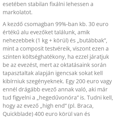
esetében stabilan fixálni lehessen a
markolatot.
A kezdő csomagban 99%-ban kb. 30 euro
értékű alu evezőket találunk, amik
nehezebbek (1 kg + körül) és „butábbak”,
mint a composit testvéreik, viszont ezen a
szinten költséghatékony, ha ezzel járatjuk
be az evezést, mert az oktatásaink során
tapasztaltak alapján igencsak sokat kell
kibírniuk szegényeknek. Egy 200 euro vagy
ennél drágább evező annak való, aki már
tud figyelni a „hegedűvonóra” is. Tudni kell,
hogy az evező „high end” (pl. Braca,
Quickblade) 400 euro körül van és