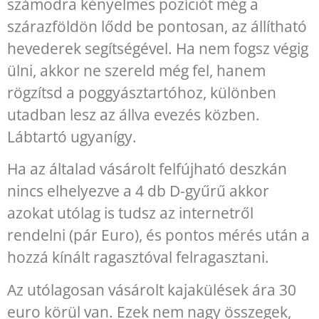
számodra kényelmes pozíciót még a
szárazföldön lődd be pontosan, az állítható
hevederek segítségével. Ha nem fogsz végig
ülni, akkor ne szereld még fel, hanem
rögzítsd a poggyásztartóhoz, különben
utadban lesz az állva evezés közben.
Lábtartó ugyanígy.
Ha az általad vásárolt felfújható deszkán
nincs elhelyezve a 4 db D-gyűrű akkor
azokat utólag is tudsz az internetről
rendelni (pár Euro), és pontos mérés után a
hozzá kínált ragasztóval felragasztani.
Az utólagosan vásárolt kajakülések ára 30
euro körül van. Ezek nem nagy összegek,