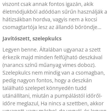
viszont csak annak fontos igazán, akik
életmódjukból adódóan sűrűn használják a
hátizsákban hordva, vagyis nem a kocsi
csomagtartója lesz az állandó bőröndje…
Javítószett, szelepkulcs
Legyen benne. Általában ugyanaz a szett
érkezik majd minden felfújható deszkával
(narancs színű műanyag vimes doboz).
Szelepkulcs nem mindig van a csomagban,
pedig nagyon fontos, hogy a deszkán
található szelepet könnyedén tudd
utánállítani, miután a pumpálástól időről-
időre meglazul, Ha nincs a szettben, akkor
ugyanott, vagy máshol, de vegyél, és legyen