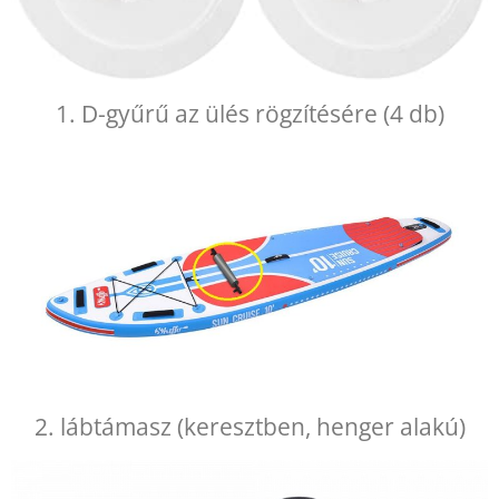
1. D-gyűrű az ülés rögzítésére (4 db)
2. lábtámasz (keresztben, henger alakú)