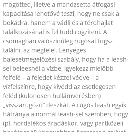
mögötted, illetve a mandzsetta átfogási
kapacitása lehetővé teszi, hogy ne csak a
bokádra, hanem a vádli és a térdhajlat
találkozásánál is fel tudd rögzíteni. A
csomagban valószínűleg rugósat fogsz
találni, az megfelel. Lényeges
balesetmegelőzési szabály, hogy ha a leash-
sel beleesnél a vízbe, igyekezz mielőbb
felfelé – a fejedet kézzel védve – a
vízfelszínre, hogy kivédd az esetlegesen
feléd (különösen hullámverésben)
„visszarugózó” deszkát. A rúgós leash egyik
hátránya a normál leash-sel szemben, hogy
(pl. hordalékos áradáskor, vagy partközeli