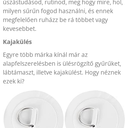
úszástudásod, rutinod, meg hogy mire, hol,
milyen sűrűn fogod használni, és ennek
megfelelően ruházz be rá többet vagy
kevesebbet.
Kajakülés
Egyre több márka kínál már az
alapfelszerelésben is ülésrögzítő gyűrűket,
lábtámaszt, illetve kajakülést. Hogy néznek
ezek ki?