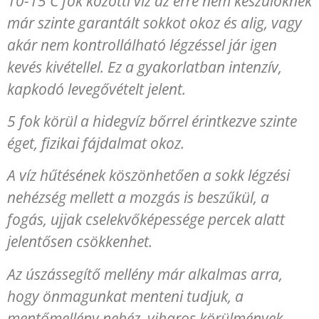
10-15 C fok közötti víz az erre nem készülőknek
már szinte garantált sokkot okoz és alig, vagy
akár nem kontrollálható légzéssel jár igen
kevés kivétellel. Ez a gyakorlatban intenzív,
kapkodó levegővételt jelent.
5 fok körül a hidegvíz bőrrel érintkezve szinte
éget, fizikai fájdalmat okoz.
A víz hűtésének köszönhetően a sokk légzési
nehézség mellett a mozgás is beszűkül, a
fogás, ujjak cselekvőképessége percek alatt
jelentősen csökkenhet.
Az úszássegítő mellény már alkalmas arra,
hogy önmagunkat menteni tudjuk, a
mentőmellény nehéz, viharos körülmények