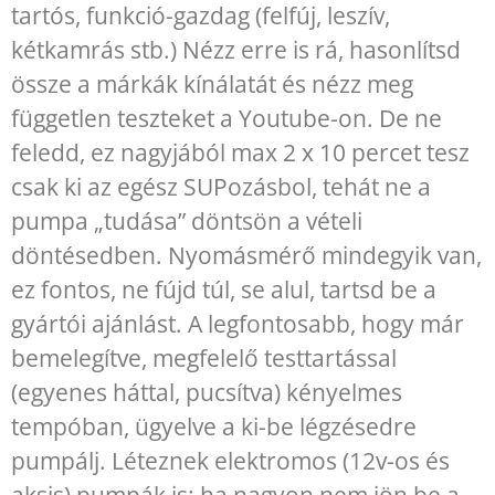
tartós, funkció-gazdag (felfúj, leszív,
kétkamrás stb.) Nézz erre is rá, hasonlítsd
össze a márkák kínálatát és nézz meg
független teszteket a Youtube-on. De ne
feledd, ez nagyjából max 2 x 10 percet tesz
csak ki az egész SUPozásbol, tehát ne a
pumpa „tudása” döntsön a vételi
döntésedben. Nyomásmérő mindegyik van,
ez fontos, ne fújd túl, se alul, tartsd be a
gyártói ajánlást. A legfontosabb, hogy már
bemelegítve, megfelelő testtartással
(egyenes háttal, pucsítva) kényelmes
tempóban, ügyelve a ki-be légzésedre
pumpálj. Léteznek elektromos (12v-os és
aksis) pumpák is: ha nagyon nem jön be a