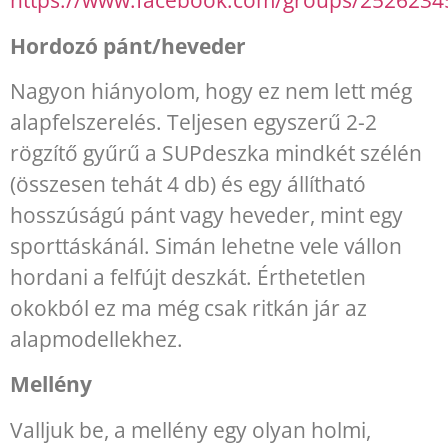
https://www.facebook.com/groups/252623
Hordozó pánt/heveder
Nagyon hiányolom, hogy ez nem lett még
alapfelszerelés. Teljesen egyszerű 2-2
rögzítő gyűrű a SUPdeszka mindkét szélén
(összesen tehát 4 db) és egy állítható
hosszúságú pánt vagy heveder, mint egy
sporttáskánál. Simán lehetne vele vállon
hordani a felfújt deszkát. Érthetetlen
okokból ez ma még csak ritkán jár az
alapmodellekhez.
Mellény
Valljuk be, a mellény egy olyan holmi,