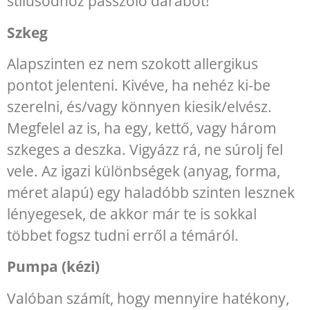
stílusodhoz passzoló darabot!
Szkeg
Alapszinten ez nem szokott allergikus
pontot jelenteni. Kivéve, ha nehéz ki-be
szerelni, és/vagy könnyen kiesik/elvész.
Megfelel az is, ha egy, kettő, vagy három
szkeges a deszka. Vigyázz rá, ne súrolj fel
vele. Az igazi különbségek (anyag, forma,
méret alapú) egy haladóbb szinten lesznek
lényegesek, de akkor már te is sokkal
többet fogsz tudni erről a témáról.
Pumpa (kézi)
Valóban számít, hogy mennyire hatékony,