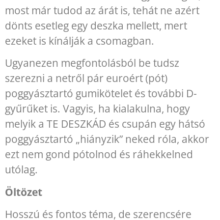
most már tudod az árát is, tehát ne azért
dönts esetleg egy deszka mellett, mert
ezeket is kínálják a csomagban.
Ugyanezen megfontolásból be tudsz
szerezni a netről pár euroért (pót)
poggyásztartó gumikötelet és további D-
gyűrűket is. Vagyis, ha kialakulna, hogy
melyik a TE DESZKÁD és csupán egy hátsó
poggyásztartó „hiányzik” neked róla, akkor
ezt nem gond pótolnod és ráhekkelned
utólag.
Öltözet
Hosszú és fontos téma, de szerencsére