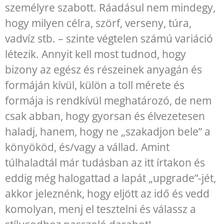
személyre szabott. Ráadásul nem mindegy,
hogy milyen célra, szörf, verseny, túra,
vadvíz stb. – szinte végtelen számú variáció
létezik. Annyit kell most tudnod, hogy
bizony az egész és részeinek anyagán és
formáján kívül, külön a toll mérete és
formája is rendkívül meghatározó, de nem
csak abban, hogy gyorsan és élvezetesen
haladj, hanem, hogy ne „szakadjon bele” a
könyököd, és/vagy a vállad. Amint
túlhaladtál már tudásban az itt írtakon és
eddig még halogattad a lapát „upgrade”-jét,
akkor jeleznénk, hogy eljött az idő és vedd
komolyan, menj el tesztelni és válassz a