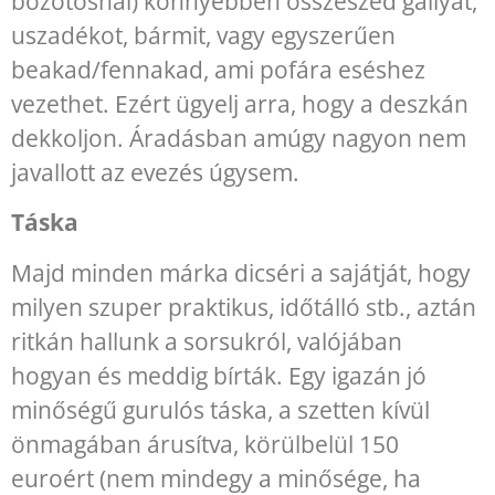
bozótosnál) könnyebben összeszed gallyat,
uszadékot, bármit, vagy egyszerűen
beakad/fennakad, ami pofára eséshez
vezethet. Ezért ügyelj arra, hogy a deszkán
dekkoljon. Áradásban amúgy nagyon nem
javallott az evezés úgysem.
Táska
Majd minden márka dicséri a sajátját, hogy
milyen szuper praktikus, időtálló stb., aztán
ritkán hallunk a sorsukról, valójában
hogyan és meddig bírták. Egy igazán jó
minőségű gurulós táska, a szetten kívül
önmagában árusítva, körülbelül 150
euroért (nem mindegy a minősége, ha