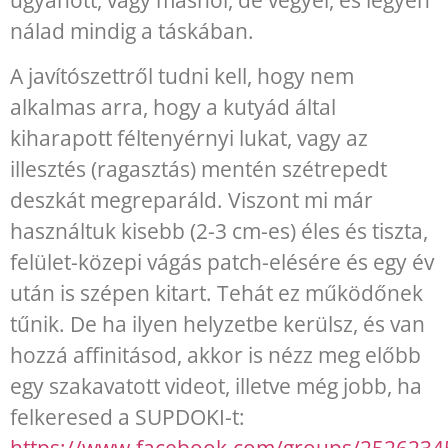
nálad mindig a táskában.
A javítószettről tudni kell, hogy nem
alkalmas arra, hogy a kutyád által
kiharapott féltenyérnyi lukat, vagy az
illesztés (ragasztás) mentén szétrepedt
deszkát megreparáld. Viszont mi már
használtuk kisebb (2-3 cm-es) éles és tiszta,
felület-közepi vágás patch-elésére és egy év
után is szépen kitart. Tehát ez működőnek
tűnik. De ha ilyen helyzetbe kerülsz, és van
hozzá affinitásod, akkor is nézz meg előbb
egy szakavatott videot, illetve még jobb, ha
felkeresed a SUPDOKI-t: