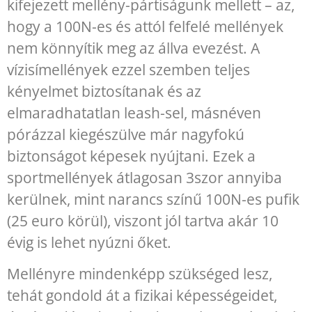
kifejezett mellény-pártiságunk mellett – az,
hogy a 100N-es és attól felfelé mellények
nem könnyítik meg az állva evezést. A
vízisímellények ezzel szemben teljes
kényelmet biztosítanak és az
elmaradhatatlan leash-sel, másnéven
pórázzal kiegészülve már nagyfokú
biztonságot képesek nyújtani. Ezek a
sportmellények átlagosan 3szor annyiba
kerülnek, mint narancs színű 100N-es pufik
(25 euro körül), viszont jól tartva akár 10
évig is lehet nyúzni őket.
Mellényre mindenképp szükséged lesz,
tehát gondold át a fizikai képességeidet,