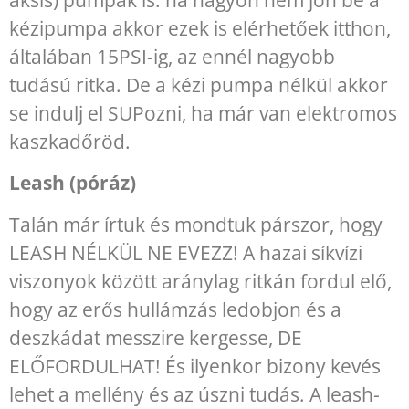
kézipumpa akkor ezek is elérhetőek itthon,
általában 15PSI-ig, az ennél nagyobb
tudású ritka. De a kézi pumpa nélkül akkor
se indulj el SUPozni, ha már van elektromos
kaszkadőröd.
Leash (póráz)
Talán már írtuk és mondtuk párszor, hogy
LEASH NÉLKÜL NE EVEZZ! A hazai síkvízi
viszonyok között aránylag ritkán fordul elő,
hogy az erős hullámzás ledobjon és a
deszkádat messzire kergesse, DE
ELŐFORDULHAT! És ilyenkor bizony kevés
lehet a mellény és az úszni tudás. A leash-