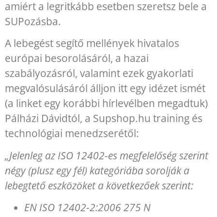
amiért a legritkább esetben szeretsz bele a
SUPozásba.
A lebegést segítő mellények hivatalos
európai besorolásáról, a hazai
szabályozásról, valamint ezek gyakorlati
megvalósulásáról álljon itt egy idézet ismét
(a linket egy korábbi hírlevélben megadtuk)
Pálházi Dávidtól, a Supshop.hu training és
technológiai menedzserétől:
„Jelenleg az ISO 12402-es megfelelőség szerint
négy (plusz egy fél) kategóriába sorolják a
lebegtető eszközöket a következőek szerint:
EN ISO 12402-2:2006 275 N